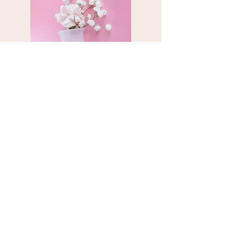
Copas
Menstruales
VER