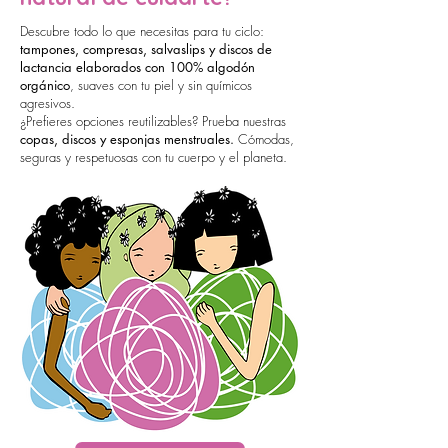
Descubre todo lo que necesitas para tu ciclo:
tampones, compresas, salvaslips y discos de
lactancia elaborados con 100% algodón
orgánico
, suaves con tu piel y sin químicos
agresivos.
¿Prefieres opciones reutilizables? Prueba nuestras
copas, discos y esponjas menstruales.
Cómodas,
seguras y respetuosas con tu cuerpo y el planeta.