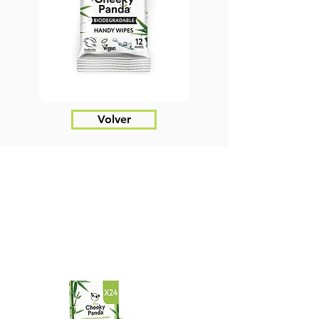
Volver
Toallitas
faciales
Toallitas faciales
biodegradables
24 paquetes