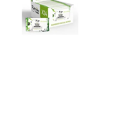
Toallitas
biodegradables
Toallitas húmedas biodegradables
disfarma@disfarma.es
+34 935172530