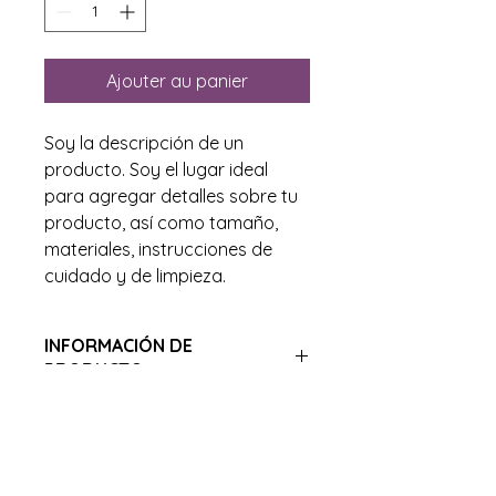
Ajouter au panier
Soy la descripción de un 
producto. Soy el lugar ideal 
para agregar detalles sobre tu 
producto, así como tamaño, 
materiales, instrucciones de 
cuidado y de limpieza.
INFORMACIÓN DE
PRODUCTO
Soy la descripción de un producto.
POLÍTICA DE DEVOLUCIÓN Y
Soy el lugar ideal para agregar
REEMBOLSO
detalles sobre tu producto, así
como tamaño, materiales,