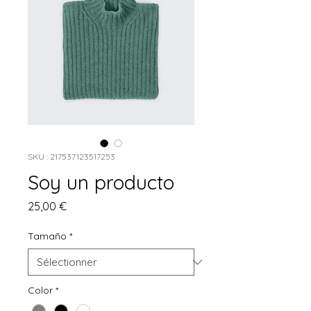
SKU : 217537123517253
Soy un producto
Prix
25,00 €
Tamaño
*
Color
*