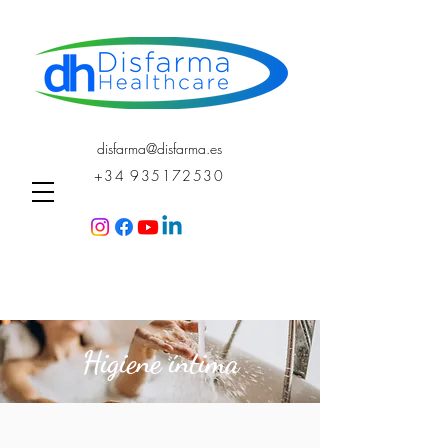
disfarma@disfarma.es
+34 935172530
Higiene íntima