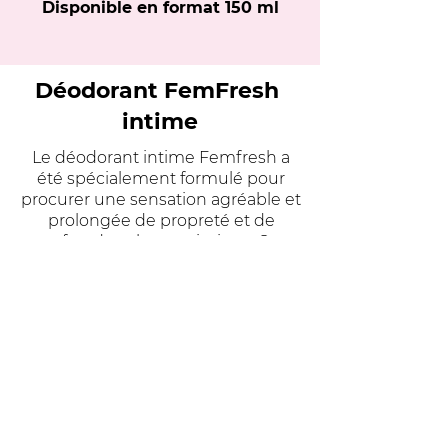
Disponible en format 150 ml
Déodorant FemFresh
intime
Le déodorant intime Femfresh a
été spécialement formulé pour
procurer une sensation agréable et
prolongée de propreté et de
confort dans la zone intime.
Son
arôme délicat et sa
les
composants apportent fraîcheur,
confort et confiance.
Il peut être utilisé autour des zones
intimes ou directement sur les
sous-vêtements.
pH
équilibré pour les peaux
intimes