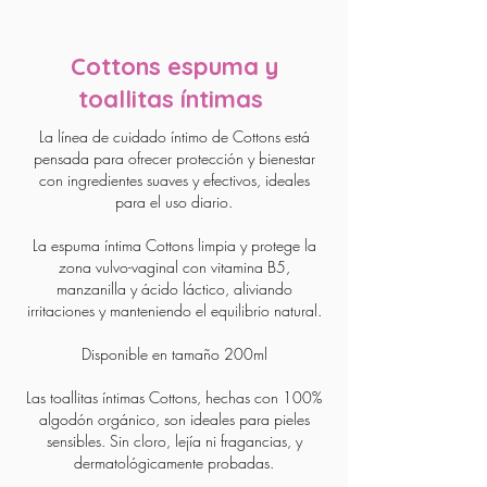
Cottons espuma y
toallitas íntimas
La línea de cuidado íntimo de Cottons está
pensada para ofrecer protección y bienestar
con ingredientes suaves y efectivos, ideales
para el uso diario.
La espuma íntima Cottons limpia y protege la
zona vulvo-vaginal con vitamina B5,
manzanilla y ácido láctico, aliviando
irritaciones y manteniendo el equilibrio natural.
Disponible en tamaño 200ml
Las toallitas íntimas Cottons, hechas con 100%
algodón orgánico, son ideales para pieles
sensibles. Sin cloro, lejía ni fragancias, y
dermatológicamente probadas.