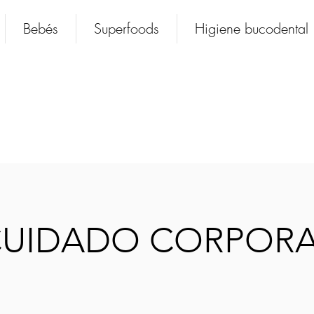
Bebés
Superfoods
Higiene bucodental
UIDADO CORPORA