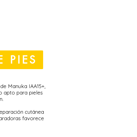
 PIES
l de Manuka IAA15+,
o apto para pieles
n.
 reparación cutánea
paradoras favorece