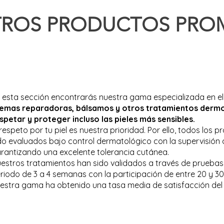
TROS PRODUCTOS PRO
 esta sección encontrarás nuestra gama especializada en el c
respeto por tu piel es nuestra prioridad, toda nuestra g
emas reparadoras, bálsamos y otros tratamientos derm
la piel Cicamanuka ha sido probada bajo control derma
spetar y proteger incluso las pieles más sensibles.
profesional de la salud para garantizar una buena tolera
 respeto por tu piel es nuestra prioridad. Por ello, todos los
do evaluados bajo control dermatológico con la supervisión d
stros tratamientos han sido aprobados y validados med
rantizando una excelente tolerancia cutánea.
estros tratamientos han sido validados a través de pruebas 
imo de 20 a 30 voluntarios durante 3 a 4 semanas de
riodo de 3 a 4 semanas con la participación de entre 20 y 30
tamientos dermocosméticos recibió una tasa de satisfacc
estra gama ha obtenido una tasa media de satisfacción del