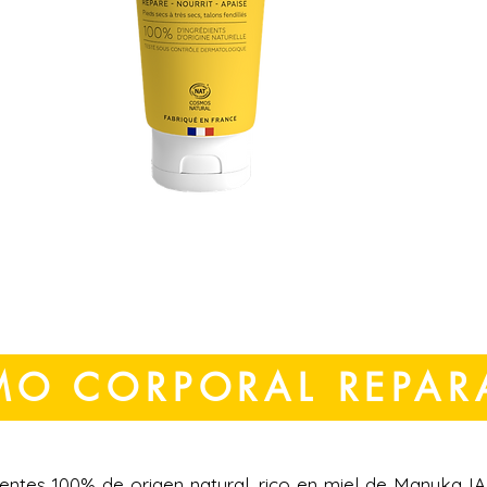
MO CORPORAL REPA
entes 100% de origen natural, rico en miel de Manuka I