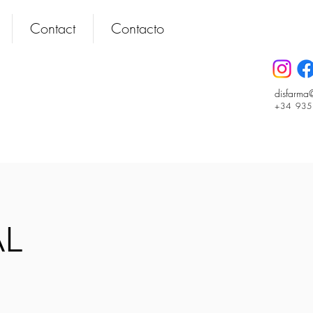
Contact
Contacto
disfarma
+34 93
L