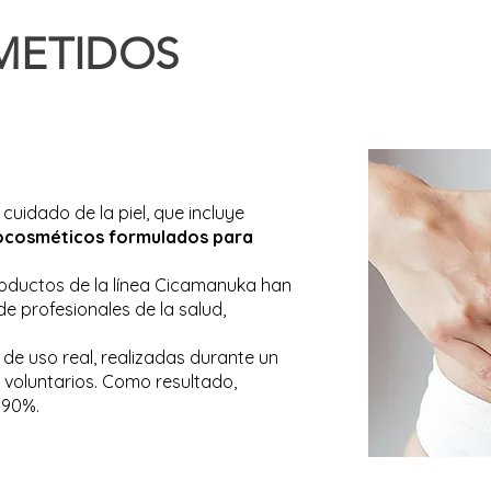
METIDOS
uidado de la piel, que incluye
ama de productos para el cuidado
ocosméticos formulados para
tológico bajo la presencia de
ncia cutánea en la piel.
 productos de la línea Cicamanuka han
e profesionales de la salud,
iante pruebas de uso con un
de uso real, realizadas durante un
 uso.Nuestra gama de
 voluntarios. Como resultado,
ión media del 90%.
 90%.