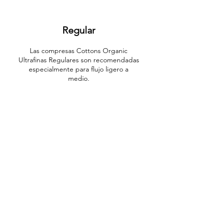
Regular
Las compresas Cottons Organic
Ultrafinas Regulares son recomendadas
especialmente para flujo ligero a
medio.
Súper
Ideales para los días de flujo
abundante, las compresas Cottons
Organic Ultrafinas Súper brindan una
gran protección para el uso diario
pues son más largas que las
regulares.