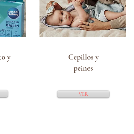
to y
Cepillos y
s
peines
VER