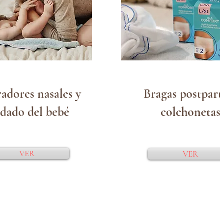
adores nasales y
Bragas postpar
idado del bebé
colchoneta
VER
VER