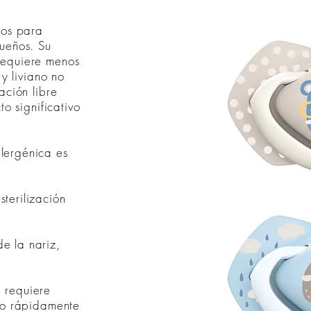
dos para
queños. Su
requiere menos
 y liviano no
ación libre
to significativo
lergénica es
terilización
e la nariz,
 requiere
ndo rápidamente