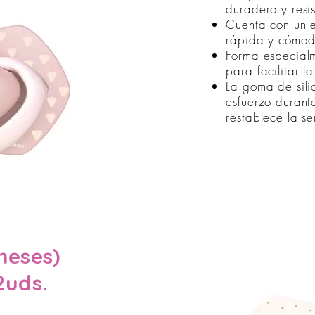
duradero y resi
Cuenta con un e
rápida y cómod
Forma especial
para facilitar l
La goma de sil
esfuerzo durant
restablece la 
meses)
2uds.