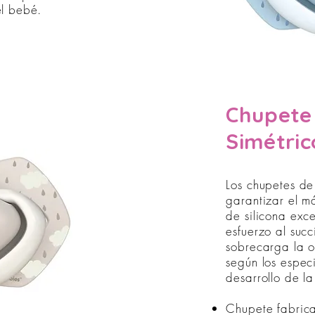
el bebé.
Chupete 
Simétri
Los chupetes de
garantizar el m
de silicona exc
esfuerzo al succ
sobrecarga la o
según los especi
desarrollo de l
Chupete fabric