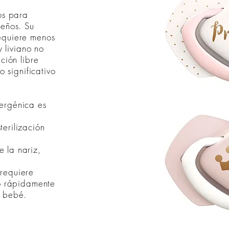
os para
ueños. Su
equiere menos
y liviano no
ción libre
o significativo
ergénica es
erilización
 la nariz,
requiere
do rápidamente
l bebé.