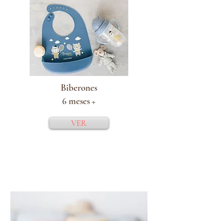
Biberones
6 meses +
VER