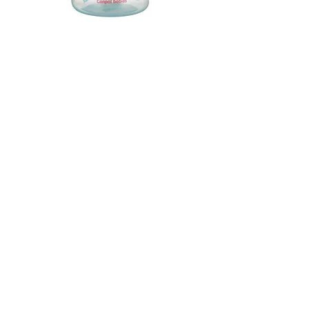
Canpol babies Vaso de
Entrenamiento con Asas
Luminosas PP EasyStart 120 ml
Animales Exóticos verde
El vaso de entrenamiento para bebés
Canpol es intuitivo, se asemeja a beber
del biberón, lo que permite una
transición rápida y sencilla del biberón
al vaso, perfecto para aprender a