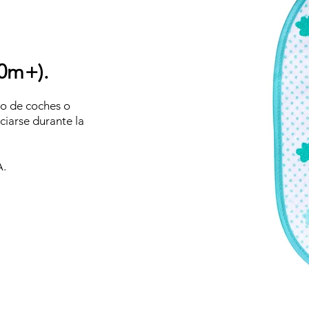
0m+).
o de coches o
ciarse durante la
A.