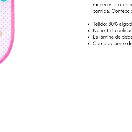
muñecos proteger
comida. Confecci
Tejido: 80% algod
No irrite la delic
La lámina de deba
Cómodo cierre de