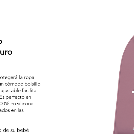
o
uro
otegerá la ropa
un cómodo bolsillo
ajustable facilita
Es perfecto en
100% en silicona
rados en las
pa de su bebé