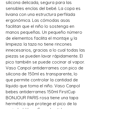
silicona delicada, segura para las
sensibles encías del bebé. La copa es
liviana con una estructura perfilada
ergonómica. Las cómodas asas
facilitan que el niño lo sostenga en
manos pequeñas. Un pequeño número
de elementos facilita el montaje y la
limpieza: la taza no tiene rincones
innecesarios, gracias a lo cual todas las
piezas se pueden lavar rápidamente. El
pico también se puede cocinar al vapor.
Vaso Canpol antiderrames con pico de
silicona de 150ml es transparente, lo
que permite controlar la cantidad de
líquido que toma el niño. Vaso Canpol
bebes antiderrames 150ml FirstCup
BONJOUR PARIS rosa tiene una tapa
hermética que protege el pico de la
suciedad. Vaso Canpol antiderrames
con pico de silicona 150ml FirstCup
BONJOUR PARIS rosa es perfecto para