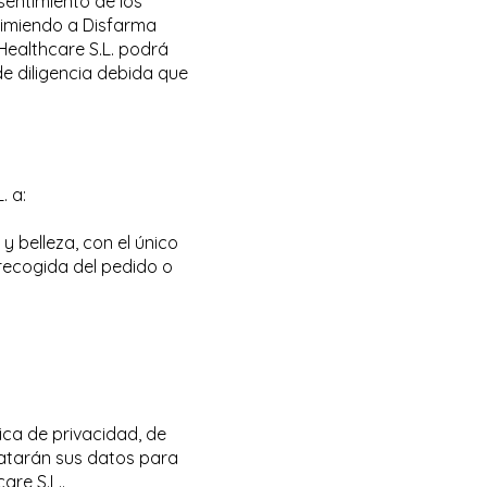
sentimiento de los
ximiendo a Disfarma
Healthcare S.L. podrá
e diligencia debida que
. a:
 belleza, con el único
 recogida del pedido o
ica de privacidad, de
ratarán sus datos para
re S.L..