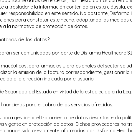
sado facilite datos de terceros, manifiesta contar con el con
a trasladarle la información contenida en esta cláusula, e
uier responsabilidad en este sentido. No obstante, Disfarma 
icaciones para constatar este hecho, adoptando las medidas d
 a la normativa de protección de datos.
natarios de los datos?
drán ser comunicados por parte de Disfarma Healthcare S.L
rmacéuticos, parafarmacias y profesionales del sector salud y
alizar la emisión de la factura correspondiente, gestionar la
edido a la dirección indicada por el usuario.
 Seguridad del Estado en virtud de lo establecido en la Ley.
inancieras para el cobro de los servicios ofrecidos.
 para gestionar el tratamiento de datos descritos en la polít
a vigente en protección de datos. Dichos proveedores no t
 no hayan sido previamente informadas por Disfarma Healthca