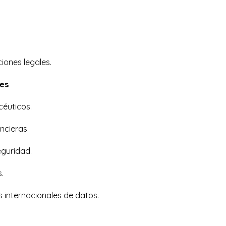
iones legales.
les
céuticos.
ncieras.
eguridad.
.
s internacionales de datos.