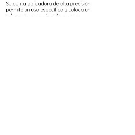
Su punta aplicadora de alta precisión
permite un uso específico y coloca un
velo protector resistente al agua.
SÉRUM
REGENERADOR
Formulado con un 5 % de miel de Manuka
IAA 15+ y ácido hialurónico, este sérum ha
sido diseñado especialmente para pieles
secas.
Hidrata intensamente, favorece la
regeneración de las capas superficiales
de la piel y suaviza visiblemente arrugas y
líneas de expresión.
Con una textura ligera y de rápida
absorción, ilumina la tez y mejora la
firmeza. En solo 28 días, la piel se ve un
60 % más firme y las arrugas del
contorno de ojos se reducen en un 13 %*.
Gracias a la miel de Manuka, rica en