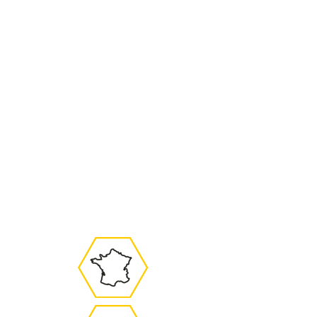
Cicamanuka ha sido probada bajo
control dermatológico bajo la
presencia de un profesional de la salud
para garantizar una buena tolerancia
cutánea en la piel.
Nuestros tratamientos han sido
aprobados y validados mediante
pruebas de uso con un mínimo de 20
a 30 voluntarios durante 3 a 4
semanas de uso.Nuestra gama de
tratamientos dermocosméticos recibió
una tasa de satisfacción media del
90%.