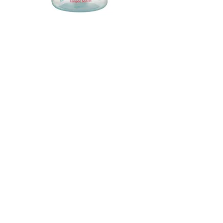
Canpol babies Vaso de
Entrenamiento con Asas
Luminosas PP EasyStart 120 ml
Animales Exóticos verde
El vaso de entrenamiento para bebés
Canpol es intuitivo, se asemeja a beber
del biberón, lo que permite una
transición rápida y sencilla del biberón
al vaso, perfecto para aprender a