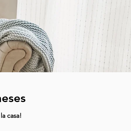
meses
la casa!