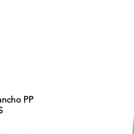
 ancho PP
S