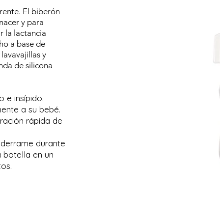
ente. El biberón
 nacer y para
 la lactancia
cho a base de
avavajillas y
nda de silicona
 e insípido.
ente a su bebé.
aración rápida de
e derrame durante
a botella en un
os.