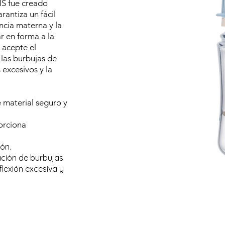
S fue creado
antiza un fácil
ancia materna y la
r en forma a la
 acepte el
 las burbujas de
 excesivos y la
e material seguro y
orciona
rón.
mación de burbujas
eflexión excesiva y