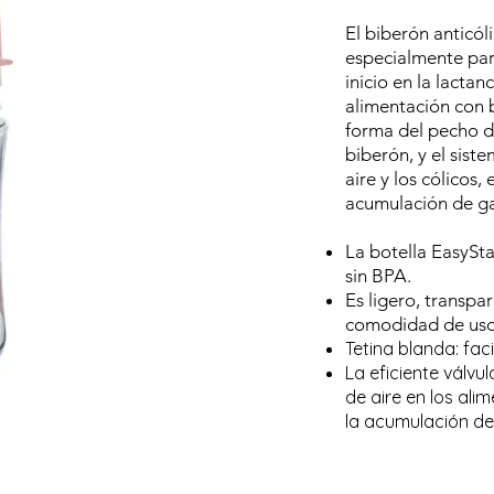
El biberón anticó
especialmente par
inicio en la lacta
alimentación con b
forma del pecho de
biberón, y el sist
aire y los cólicos,
acumulación de g
La botella EasySta
sin BPA.
Es ligero, transpa
comodidad de uso
Tetina blanda: faci
La eficiente válvu
de aire en los alim
la acumulación de