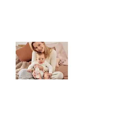
Tetinas para
Biberones
VER