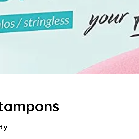
 tampons
fty