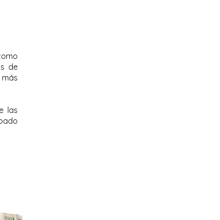
 como
ps de
e más
e las
obado