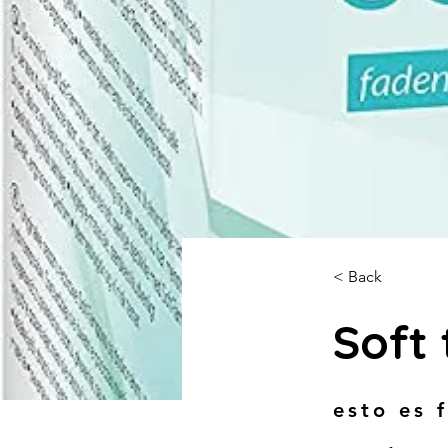
< Back
Soft
esto es 