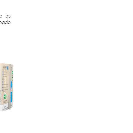
e las
obado