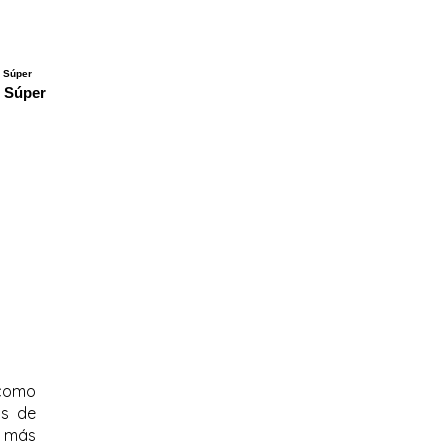
r Súper
 como
ps de
e más