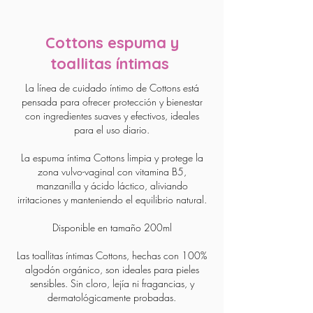
Cottons espuma y
toallitas íntimas
La línea de cuidado íntimo de Cottons está
pensada para ofrecer protección y bienestar
con ingredientes suaves y efectivos, ideales
para el uso diario.
La espuma íntima Cottons limpia y protege la
zona vulvo-vaginal con vitamina B5,
manzanilla y ácido láctico, aliviando
irritaciones y manteniendo el equilibrio natural.
Disponible en tamaño 200ml
Las toallitas íntimas Cottons, hechas con 100%
algodón orgánico, son ideales para pieles
sensibles. Sin cloro, lejía ni fragancias, y
dermatológicamente probadas.