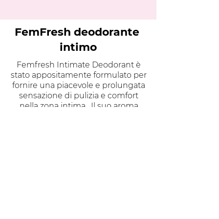
FemFresh deodorante
intimo
Femfresh Intimate Deodorant è
stato appositamente formulato per
fornire una piacevole e prolungata
sensazione di pulizia e comfort
nella zona intima.
Il suo aroma
delicato e il suo
componenti
forniscono freschezza, comfort e
sicurezza.
Può essere utilizzato intorno alle
aree intime o direttamente sopra la
biancheria intima.
pH
equilibrato per la pelle
intima
Protezione 24 ore