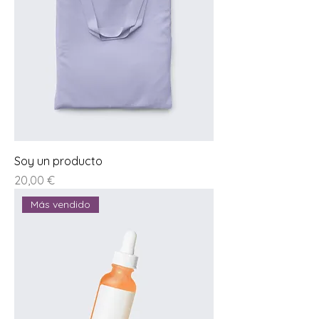
Soy un producto
Prezzo
20,00 €
Más vendido