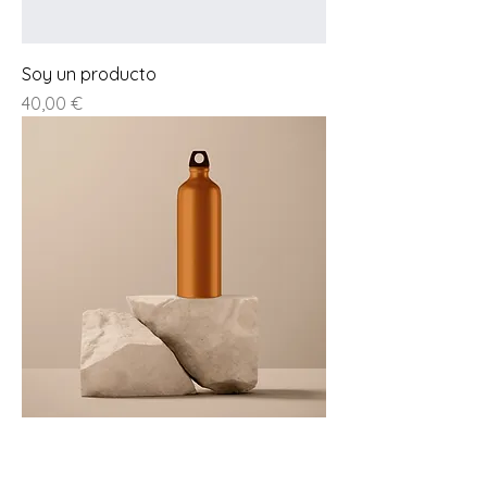
Soy un producto
Prezzo
40,00 €
Soy un producto
Prezzo
130,00 €