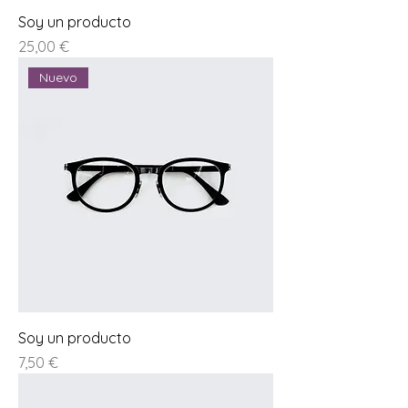
Soy un producto
Prezzo
25,00 €
Nuevo
Soy un producto
Prezzo
7,50 €