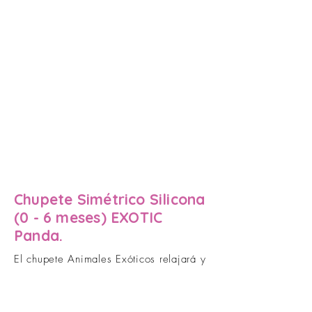
Chupete Simétrico Silicona
(0 - 6 meses) EXOTIC
Panda.
El chupete Animales Exóticos relajará y
calmará a tu bebé. La tetina de forma
simétrica está hecha de silicona de la
más alta calidad, segura y suave,