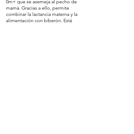
0m+ que se asemeja al pecho de
mamá. Gracias a ello, permite
combinar la lactancia materna y la
alimentación con biberón. Está
equipado con un eficaz sistema
anticólicos.
La tetina está hecha de silicona
suave y segura.
La eficiente válvula anticólicos
previene la formación de burbujas de
aire en los alimentos, reduce los
cólicos, la reflexión excesiva y la
acumulación de gases.
Facilita la alimentación combinada
con pecho y biberón. Su forma se
asemeja al pecho de una madre.
La forma perfilada garantiza una
sujeción correcta durante la
alimentación con biberón.
La escala legible y precisa permite