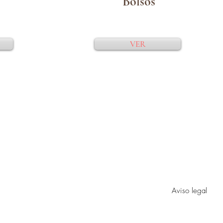
Bolsos
VER
Politica sui cookie
politica sulla riservatezza
Aviso legal