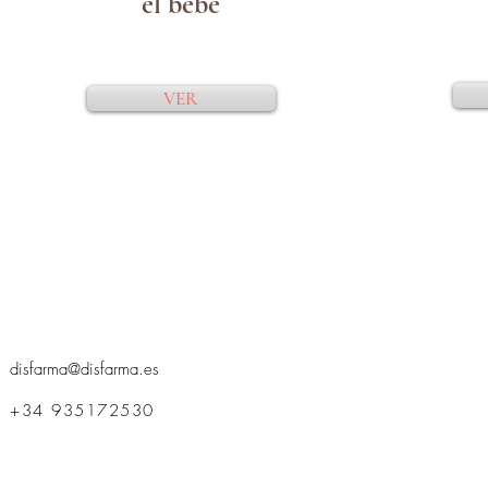
el bebé
VER
disfarma@disfarma.es
+34 935172530