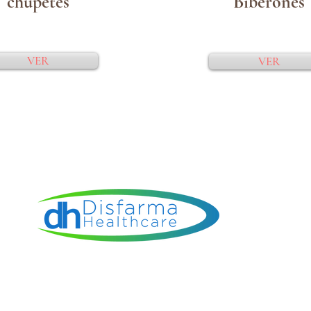
chupetes
Biberones
VER
VER
Tutti i diritti riservati -
Disfarma.es