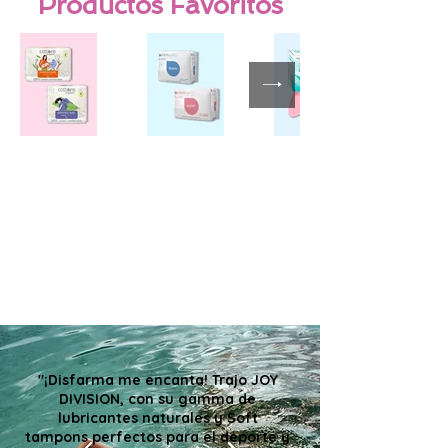
Productos Favoritos
"¡Disfarma me encanta! Trajo JOY
DIVISION, con su gamma de
lubricantes naturales y Soft
tampons perfectos para el deporte y